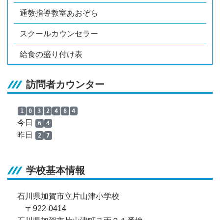
通教指導教室あおぞら
スクールカウンセラー
給食の盛り付け表
訪問者カウンター
1
0
3
2
4
8
4
今日
6
4
昨日
2
7
学校基本情報
石川県加賀市立片山津小学校
〒922-0414