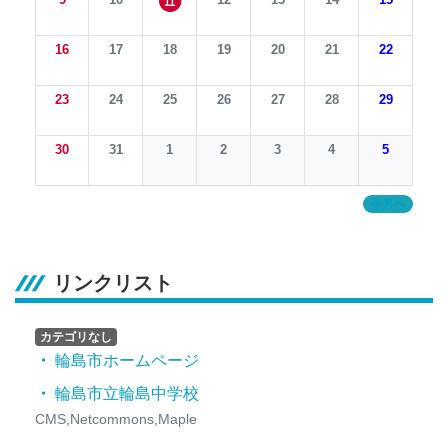
11
16
17
18
19
20
21
22
23
24
25
26
27
28
29
30
31
1
2
3
4
5
今月へ
リンクリスト
カテゴリなし
輪島市ホームページ
輪島市立輪島中学校
CMS,Netcommons,Maple