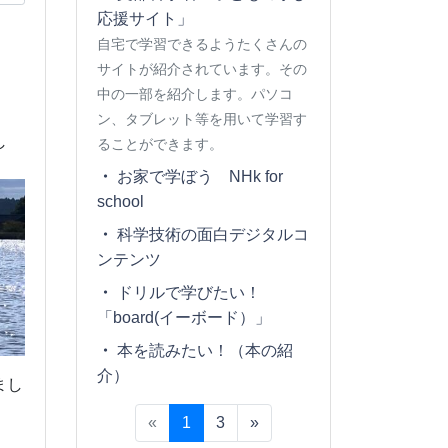
応援サイト」
自宅で学習できるようたくさんの
サイトが紹介されています。その
中の一部を紹介します。パソコ
ン、タブレット等を用いて学習す
し
ることができます。
お家で学ぼう NHk for
school
科学技術の面白デジタルコ
ンテンツ
ドリルで学びたい！
「board(イーボード）」
本を読みたい！（本の紹
介）
まし
«
1
3
»