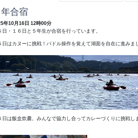
５年合宿
25年10月16日
12時00分
５日・１６日と５年生が合宿を行っています。
５日はカヌーに挑戦！パドル操作を覚えて湖面を自在に進みま
。
６日は飯盒炊爨。みんなで協力し合ってカレーづくりに挑戦し
。