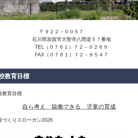
〒９２２－００５７
石川県加賀市大聖寺八間道５７番地
TEL（０７６１）７２－０２６９
FAX（０７６１）７２－６５４７
校教育目標
校教育目標
自ら考え 協働できる 児童の育成
校づくりスローガン2026