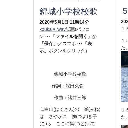
錦城小学校校歌
20
2020年5月1日
11時14分
１
koukaＡ.wav
試聴
(
パソコ
ン･･･
「ファイルを開く」
か
１
「保存」／
スマホ･･･
「表
た
示」
ボタンをクリック）
錦城小学校校歌
作詞：深田久弥
作曲：諸井三郎
1.白山(はくさん)の 峯(みね)
１
は さやかに 強(つよ)き子
た
(こ)ら ここに集(つど)いて