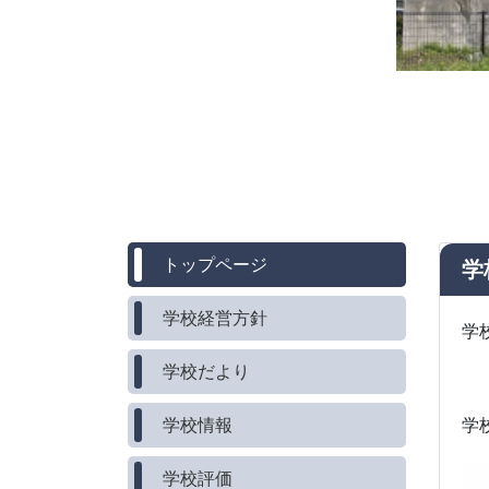
トップページ
学
学校経営方針
学
学校だより
学校情報
学
学校評価