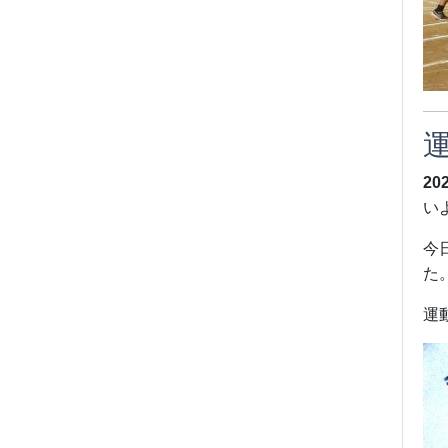
20
い
今
た
運