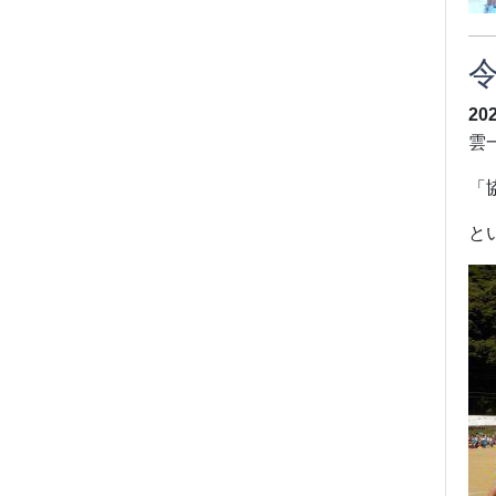
20
雲
「
と