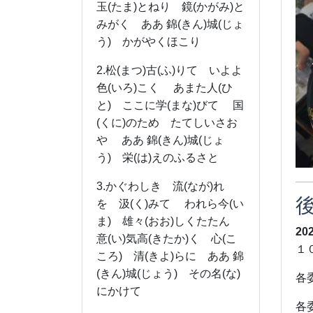
玉(たま)とねり 鏡(かがみ)と
みがく ああ 錦(きん)城(じょ
う) かがやくほこり
2.松(まつ)古(ふ)りて いよよ
色(いろ)こく あまた人(ひ
と) ここに学(まな)びて 国
(くに)のため たてしいさお
や ああ 錦(きん)城(じょ
う) 栄(は)えのふるさと
3.かぐわしき 流(なが)れ
を 汲(く)みて われら今(い
ま) 雄々(おお)しくたたん
20
意(い)気高(きたか)く 心(こ
１
ころ) 清(きよ)らに ああ 錦
(きん)城(じょう) その名(な)
各
にかけて
各