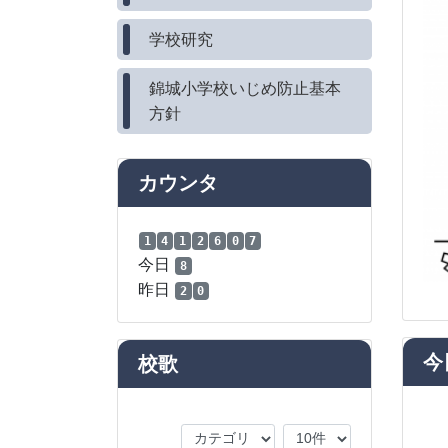
学校研究
錦城小学校いじめ防止基本
方針
カウンタ
1
4
1
2
6
0
7
今日
8
昨日
2
0
今
校歌