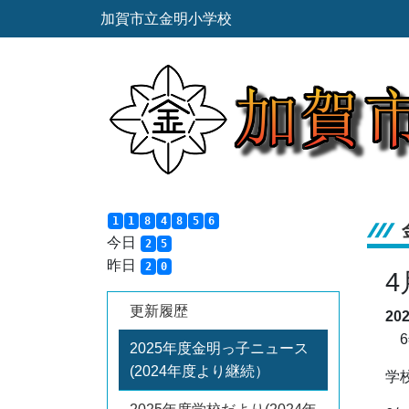
加賀市立金明小学校
1
1
8
4
8
5
6
今日
2
5
昨日
2
0
4
更新履歴
20
6
2025年度金明っ子ニュース
(2024年度より継続）
学