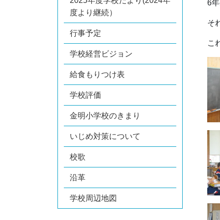
2025年度学校だより(2024年
6
度より継続）
そ
行事予定
こ
学校経営ビジョン
給食もりつけ表
学校評価
金明小学校のきまり
いじめ対策について
校歌
沿革
学校周辺地図