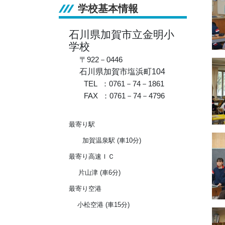
学校基本情報
石川県加賀市立金明小
学校
〒922－0446
石川県加賀市塩浜町104
TEL ：0761－
74－1861
FAX ：0761－74－4796
最寄り駅
加賀温泉駅 (車10分)
最寄り高速ＩＣ
片山津 (車6分)
最寄り空港
小松空港 (車15分)