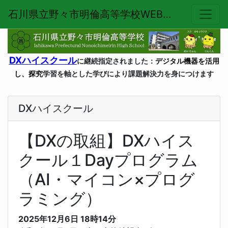
石川県立野々市明倫高等学校WEBページ
DX
ハイスクール
に継続指定されました：
デジタル機器を活用
し、探究
学習を軸とした学びにより課題解決力を身につけます
DXハイスクール
【DXの取組】DXハイス
クール１Dayプログラム
（AI・マイコン×プログ
ラミング）
2025年12月6日
18時14分