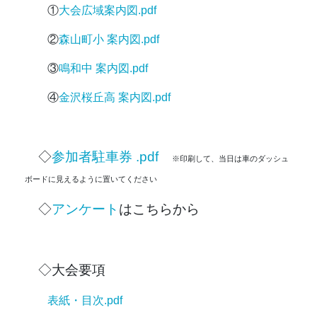
①
大会広域案内図.pdf
②
森山町小 案内図.pdf
③
鳴和中 案内図.pdf
④
金沢桜丘高 案内図.pdf
◇
参加者駐車券 .pdf
※印刷して、当日は車のダッシュ
ボードに見えるように置いてください
◇
アンケート
はこちらから
◇大会要項
表紙・目次.pdf