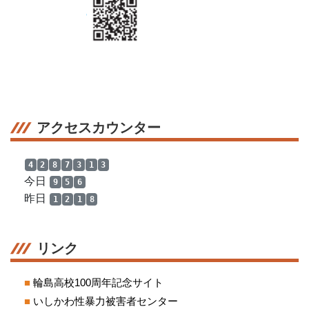
アクセスカウンター
4
2
8
7
3
1
3
今日
9
5
6
昨日
1
2
1
8
リンク
■
輪島高校100周年記念サイト
■
いしかわ性暴力被害者センター