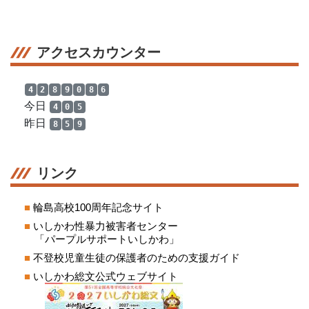
アクセスカウンター
4
2
8
9
0
8
6
今日
4
0
5
昨日
8
5
9
リンク
■
輪島高校100周年記念サイト
■
いしかわ性暴力被害者センター
「パープルサポートいしかわ」
■
不登校児童生徒の保護者のための支援ガイド
■
いしかわ総文公式ウェブサイト