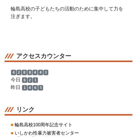
輪島高校の子どもたちの活動のために集中して力を
注ぎます。
アクセスカウンター
4
2
8
8
4
4
3
今日
6
2
1
昨日
1
4
6
5
リンク
■
輪島高校100周年記念サイト
■
いしかわ性暴力被害者センター