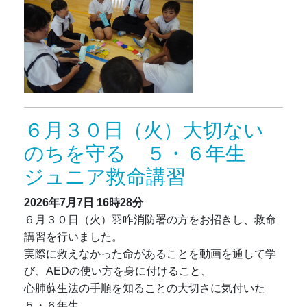
６月３０日（火）大切ない
のちを守る ５・６年生
ジュニア救命講習
2026年7月7日
16時28分
６月３０日（火）羽咋消防署の方をお招きし、救命
講習を行いました。
実際に救えなかった命があることを動画を通して学
び、AEDの使い方を身に付けること、
心肺蘇生法の手順を知ることの大切さに気付いた
５・６年生。