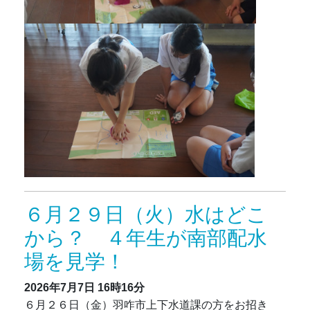
６月２９日（火）水はどこ
から？ ４年生が南部配水
場を見学！
2026年7月7日
16時16分
６月２６日（金）羽咋市上下水道課の方をお招き