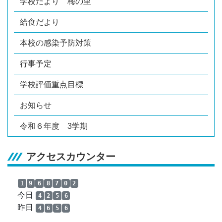
学校だより 梅の里
給食だより
本校の感染予防対策
行事予定
学校評価重点目標
お知らせ
令和６年度 3学期
アクセスカウンター
1
9
6
8
7
0
2
今日
4
2
5
6
昨日
4
6
5
6