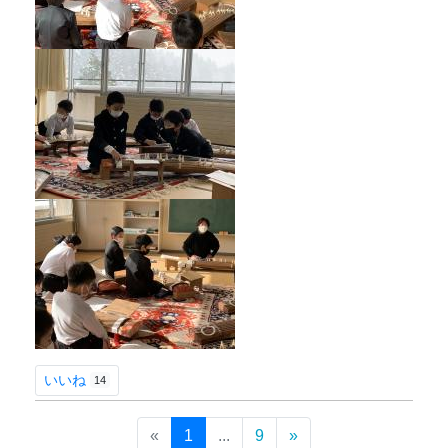
いいね
14
«
1
...
9
»