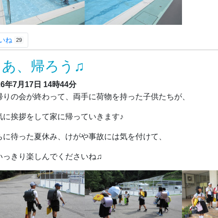
いね
29
さあ、帰ろう♫
26年7月17日
14時44分
りの会が終わって、両手に荷物を持った子供たちが、
気に挨拶をして家に帰っていきます♪
ちに待った夏休み、けがや事故には気を付けて、
いっきり楽しんでくださいね♫