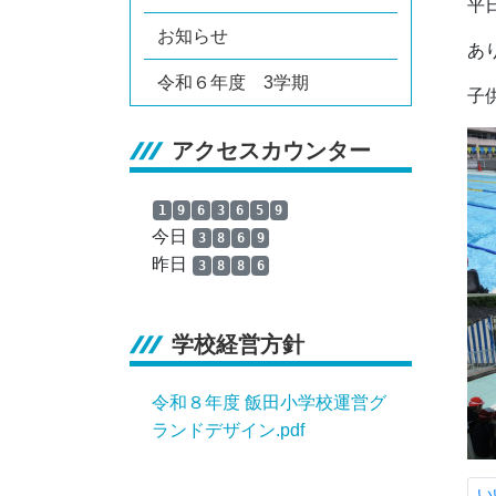
平
お知らせ
あ
令和６年度 3学期
子
アクセスカウンター
1
9
6
3
6
5
9
今日
3
8
6
9
昨日
3
8
8
6
学校経営方針
令和８年度 飯田小学校運営グ
ランドデザイン.pdf
い