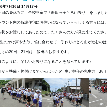
26年7月16日
14時17分
日の昼休みに、全校児童で「飯田っ子とろ山祭り」をしまし
ラウンド内の仮設住宅にお住いになっていらっしゃる方々には
内状をお渡ししてあったので、たくさんの方が見に来てくださ
年生のかけ声や太鼓、笛に合わせて、手作りのとろ山が進むのは
明けの20日、21日は、飯田のお祭りです。
日のように、楽しいお祭りになることを願っています♪
画から準備・片付けまでがんばった6年生と担任の先生方、あ