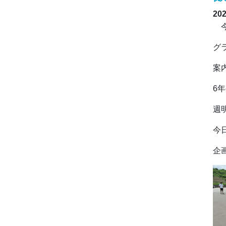
20
今
グ
案
6
週
今
企