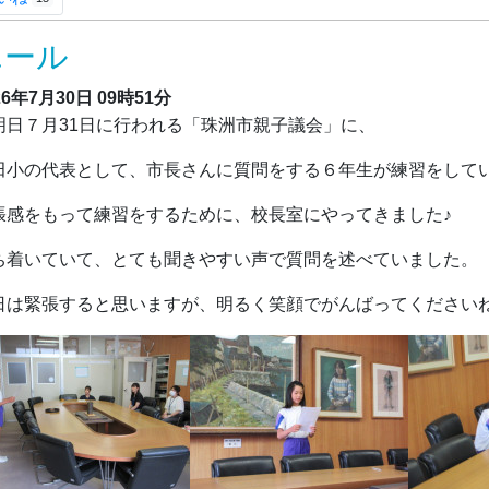
エール
26年7月30日
09時51分
日７月31日に行われる「珠洲市親子議会」に、
田小の代表として、市長さんに質問をする６年生が練習をして
張感をもって練習をするために、校長室にやってきました♪
ち着いていて、とても聞きやすい声で質問を述べていました。
日は緊張すると思いますが、明るく笑顔でがんばってください