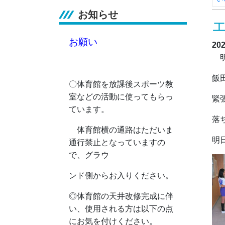
お知らせ
お願い
20
明
飯
〇体育館を放課後スポーツ教
室などの活動に使ってもらっ
緊
ています。
落
体育館横の通路はただいま
明
通行禁止となっていますの
で、グラウ
ンド側からお入りください。
◎
体育館の天井改修完成に伴
い、使用される方は以下の点
にお気を付けください。