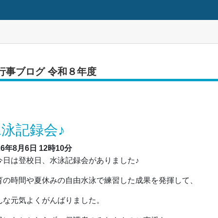
行事ブログ 令和８年度
水泳記録会♪
26年8月6日
12時10分
日は登校日、水泳記録会がありました♪
育の時間や夏休みの自由水泳で練習した成果を発揮して、
んな元気よくがんばりました。