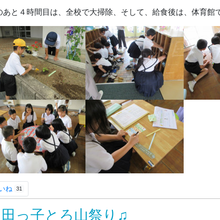
のあと４時間目は、全校で大掃除、そして、給食後は、体育館
いね
31
飯田っ子とろ山祭り♫