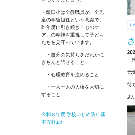
・飯田小は全教職員が、全児
童の学級担任という意識で、
い
昨年度に引き続き「心のケ
ア」の精神を重視して子ども
たちを見守っています。
20
・自分の気持ちをだれかに
帰
きちんと話せること
元
・心理教育を進めること
待
・一人一人の人権を大切に
すること
思
令和８年度 学校いじめ防止基
本方針.pdf