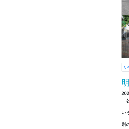
い
20
各
い
別