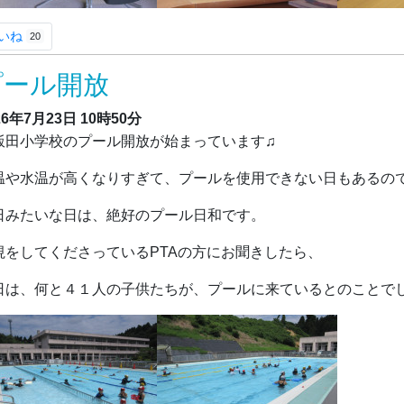
いね
20
プール開放
26年7月23日
10時50分
田小学校のプール開放が始まっています♫
温や水温が高くなりすぎて、プールを使用できない日もあるの
日みたいな日は、絶好のプール日和です。
視をしてくださっているPTAの方にお聞きしたら、
日は、何と４１人の子供たちが、プールに来ているとのことでし