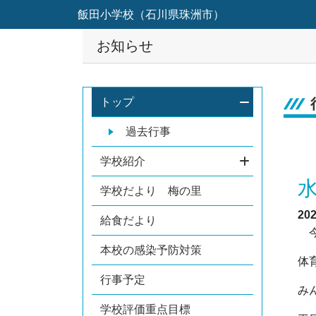
飯田小学校（石川県珠洲市）
お知らせ
トップ
過去行事
学校紹介
学校だより 梅の里
20
給食だより
今
本校の感染予防対策
体
行事予定
み
学校評価重点目標