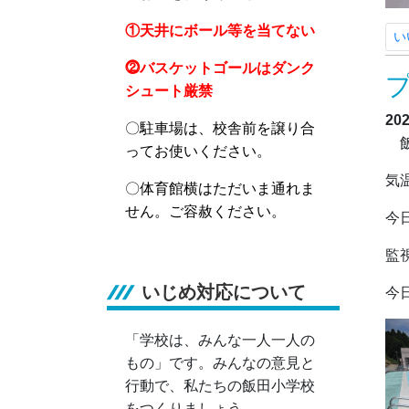
①天井にボール等を当てない
い
⓶バスケットゴールはダンク
シュート厳禁
20
〇駐車場は、校舎前を譲り合
飯
ってお使いください。
気
〇体育館横はただいま通れま
せん。ご容赦ください。
今
監
いじめ対応について
今
「学校は、みんな一人一人の
もの」です。みんなの意見と
行動で、私たちの飯田小学校
をつくりましょう。