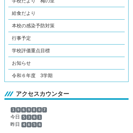
学校だより 梅の里
給食だより
本校の感染予防対策
行事予定
学校評価重点目標
お知らせ
令和６年度 3学期
アクセスカウンター
1
9
6
9
8
0
7
今日
5
3
6
1
昨日
4
6
5
6