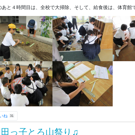
のあと４時間目は、全校で大掃除、そして、給食後は、体育館
いね
31
飯田っ子とろ山祭り♫