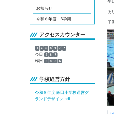
平
お知らせ
あ
令和６年度 3学期
子
アクセスカウンター
1
9
6
0
3
7
7
今日
5
8
7
昨日
3
8
8
6
学校経営方針
令和８年度 飯田小学校運営グ
ランドデザイン.pdf
い