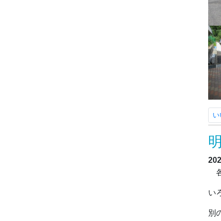
い
20
各
い
別