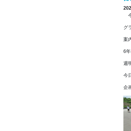
20
今
グ
案
6
週
今
企