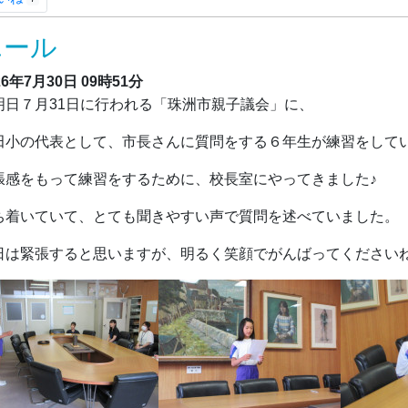
エール
26年7月30日
09時51分
日７月31日に行われる「珠洲市親子議会」に、
田小の代表として、市長さんに質問をする６年生が練習をして
張感をもって練習をするために、校長室にやってきました♪
ち着いていて、とても聞きやすい声で質問を述べていました。
日は緊張すると思いますが、明るく笑顔でがんばってください