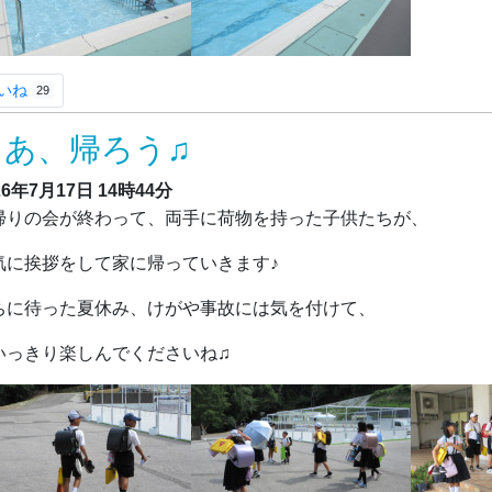
いね
29
さあ、帰ろう♫
26年7月17日
14時44分
りの会が終わって、両手に荷物を持った子供たちが、
気に挨拶をして家に帰っていきます♪
ちに待った夏休み、けがや事故には気を付けて、
いっきり楽しんでくださいね♫