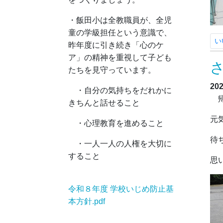
・飯田小は全教職員が、全児
童の学級担任という意識で、
い
昨年度に引き続き「心のケ
ア」の精神を重視して子ども
たちを見守っています。
20
・自分の気持ちをだれかに
帰
きちんと話せること
元
・心理教育を進めること
待
・一人一人の人権を大切に
すること
思
令和８年度 学校いじめ防止基
本方針.pdf