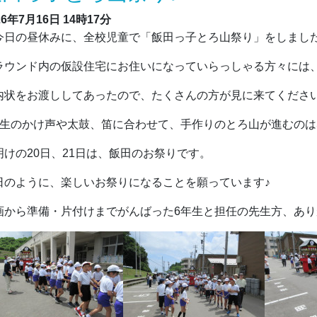
26年7月16日
14時17分
日の昼休みに、全校児童で「飯田っ子とろ山祭り」をしまし
ラウンド内の仮設住宅にお住いになっていらっしゃる方々には
内状をお渡ししてあったので、たくさんの方が見に来てくださ
年生のかけ声や太鼓、笛に合わせて、手作りのとろ山が進むのは
明けの20日、21日は、飯田のお祭りです。
日のように、楽しいお祭りになることを願っています♪
画から準備・片付けまでがんばった6年生と担任の先生方、あ