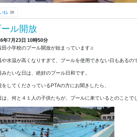
いね
18
プール開放
26年7月23日
10時50分
田小学校のプール開放が始まっています♫
温や水温が高くなりすぎて、プールを使用できない日もあるの
日みたいな日は、絶好のプール日和です。
視をしてくださっているPTAの方にお聞きしたら、
日は、何と４１人の子供たちが、プールに来ているとのことでし