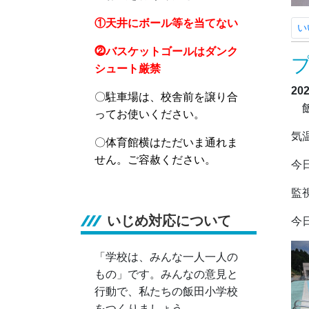
①天井にボール等を当てない
い
⓶バスケットゴールはダンク
シュート厳禁
20
〇駐車場は、校舎前を譲り合
飯
ってお使いください。
気
〇体育館横はただいま通れま
せん。ご容赦ください。
今
監
いじめ対応について
今
「学校は、みんな一人一人の
もの」です。みんなの意見と
行動で、私たちの飯田小学校
をつくりましょう。