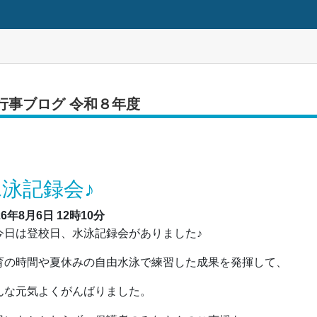
行事ブログ 令和８年度
水泳記録会♪
26年8月6日
12時10分
日は登校日、水泳記録会がありました♪
育の時間や夏休みの自由水泳で練習した成果を発揮して、
んな元気よくがんばりました。