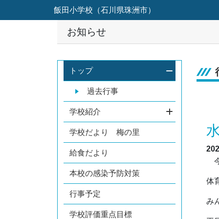
飯田小学校（石川県珠洲市）
お知らせ
トップ
過去行事
学校紹介
学校だより 梅の里
20
給食だより
今
本校の感染予防対策
体
行事予定
み
学校評価重点目標