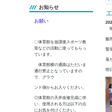
お知らせ
お願い
20
明
飯
〇体育館を放課後スポーツ教
室などの活動に使ってもらっ
緊
ています。
落
体育館横の通路はただいま
明
通行禁止となっていますの
で、グラウ
ンド側からお入りください。
◎
体育館の天井改修完成に伴
い、使用される方は以下の点
にお気を付けください。