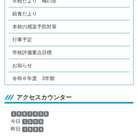
学校だより 梅の里
給食だより
本校の感染予防対策
行事予定
学校評価重点目標
お知らせ
令和６年度 3学期
アクセスカウンター
1
9
6
1
4
5
6
今日
1
6
6
6
昨日
3
8
8
6