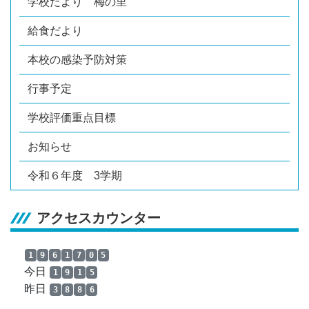
学校だより 梅の里
給食だより
本校の感染予防対策
行事予定
学校評価重点目標
お知らせ
令和６年度 3学期
アクセスカウンター
1
9
6
1
7
0
5
今日
1
9
1
5
昨日
3
8
8
6