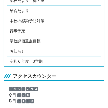
学校だより 梅の里
給食だより
本校の感染予防対策
行事予定
学校評価重点目標
お知らせ
令和６年度 3学期
アクセスカウンター
1
9
5
6
7
9
4
今日
8
9
0
昨日
5
1
1
0