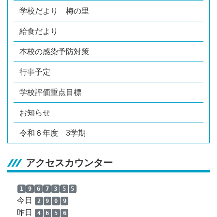
学校だより 梅の里
給食だより
本校の感染予防対策
行事予定
学校評価重点目標
お知らせ
令和６年度 3学期
アクセスカウンター
1
9
6
7
3
5
5
今日
2
9
0
9
昨日
4
6
5
6