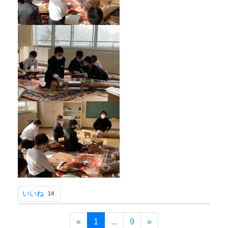
いいね
14
«
1
...
9
»