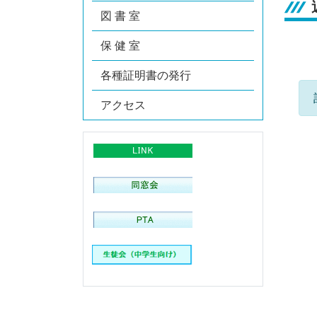
図 書 室
保 健 室
各種証明書の発行
アクセス