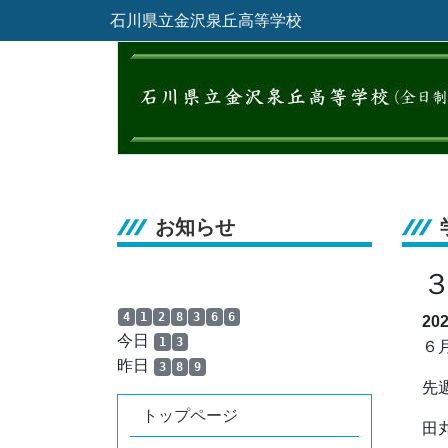
石川県立金沢泉丘高等学校
お知らせ
4
1
2
8
3
6
6
20
今日
1
3
６
昨日
3
8
9
先
トップページ
田