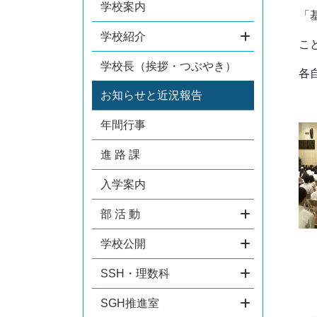
学校案内
「
学校紹介
こ
学校長（挨拶・つぶやき）
各
お知らせと近況報告
年間行事
進 路 課
入学案内
部 活 動
学校公開
SSH・理数科
SGH推進室