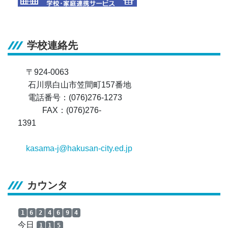
学校連絡先
〒924-0063
石川県白山市笠間町157番地
電話番号：(076)276-1273
FAX：(076)276-
1391
kasama-j@hakusan-city.ed.jp
カウンタ
1
6
2
4
6
9
4
今日
1
1
5