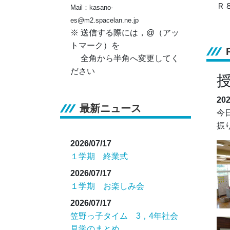
Ｒ
Mail：kasano-
es@m2.spacelan.ne.jp
※ 送信する際には，@（アッ
トマーク）を
全角から半角へ変更してく
ださい
20
最新ニュース
今
振
2026/07/17
１学期 終業式
2026/07/17
１学期 お楽しみ会
2026/07/17
笠野っ子タイム 3，4年社会
見学のまとめ