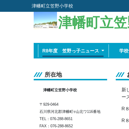
津幡町立笠野小学校
津幡町立笠
.
R8年度 笠野っ子ニュース
学校
所在地
新
津幡町立笠野小学校
ー
〒929-0464
R
石川県河北郡津幡町
山北ワ116番地
字
TEL：076-288-8651
R
FAX：076-288-8652