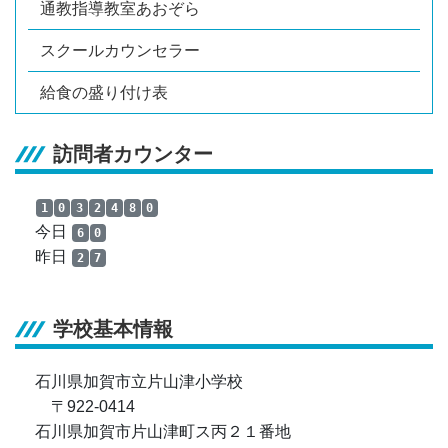
通教指導教室あおぞら
スクールカウンセラー
給食の盛り付け表
訪問者カウンター
1
0
3
2
4
8
0
今日
6
0
昨日
2
7
学校基本情報
石川県加賀市立片山津小学校
〒922-0414
石川県加賀市片山津町ス丙２１番地