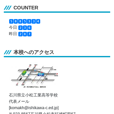
COUNTER
5
0
8
5
3
3
4
今日
2
3
6
昨日
2
8
7
本校へのアクセス
石川県立小松工業高等学校
代表メール
[komakh@ishikawa-c.ed.jp]