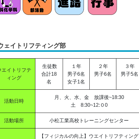
ウェイトリフティング部
生徒数
１年
２年
３年
ウエイトリフテ
合計18
男子6名
男子6名
男子5名
ィング
名
女子1名
月、火、水、金 放課後~18:30
活動日時
土 8:30~12:０0
活動場所
小松工業高校トレーニングセンター
【フィジカルの向上】ウエイトリフティング