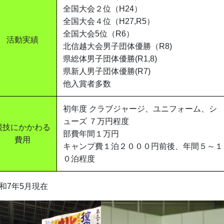
全国大会２位（H24）
全国大会４位（H27,R5）
全国大会5位（R6）
活動実績
北信越大会男子団体優勝（R8)
県総体男子団体優勝(R1,8)
県新人男子団体優勝(R7)
他入賞者多数
初年度 クラブジャージ、ユニフォーム、シ
ューズ ７万円程度
競技にかかわる
部費年間１万円
費用
キャンプ費１泊２０００円前後、年間５～１
０泊程度
和7年5月現在