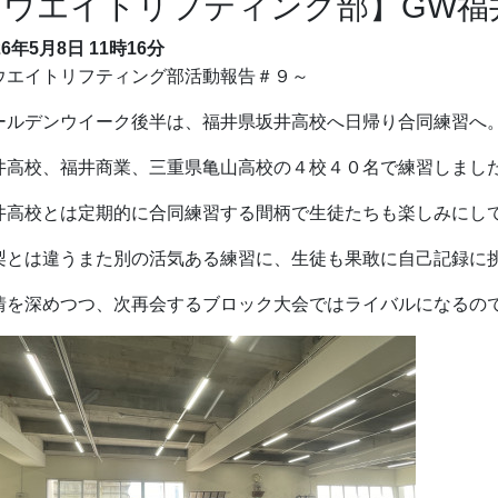
【ウエイトリフティング部】GW福
26年5月8日
11時16分
ウエイトリフティング部活動報告＃９～
ールデンウイーク後半は、福井県坂井高校へ日帰り合同練習へ
井高校、福井商業、三重県亀山高校の４校４０名で練習しまし
井高校とは定期的に合同練習する間柄で生徒たちも楽しみにし
梨とは違うまた別の活気ある練習に、生徒も果敢に自己記録に
情を深めつつ、次再会するブロック大会ではライバルになるの