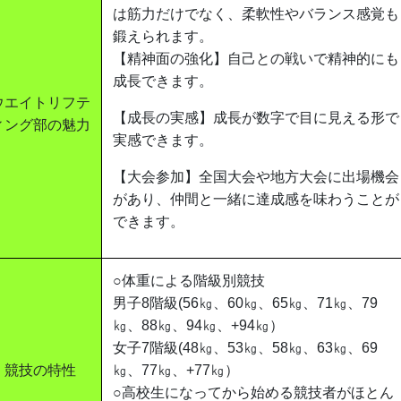
は筋力だけでなく、柔軟性やバランス感覚も
鍛えられます。
【精神面の強化】自己との戦いで精神的にも
成長できます。
ウエイトリフテ
【成長の実感】成長が数字で目に見える形で
ィング部の魅力
実感できます。
【大会参加】全国大会や地方大会に出場機会
があり、仲間と一緒に達成感を味わうことが
できます。
○体重による階級別競技
男子8階級(56㎏、60㎏、65㎏、71㎏、79
㎏、88㎏、94㎏、+94㎏）
女子7階級(48㎏、53㎏、58㎏、63㎏、69
競技の特性
㎏、77㎏、+77㎏）
○高校生になってから始める競技者がほとん