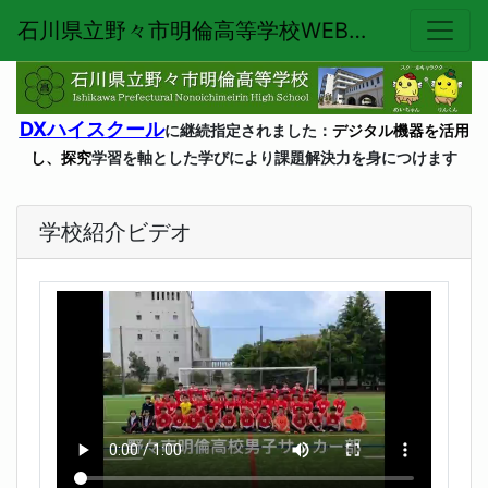
石川県立野々市明倫高等学校WEBページ
DX
ハイスクール
に継続指定されました：
デジタル機器を活用
し、探究
学習を軸とした学びにより課題解決力を身につけます
学校紹介ビデオ