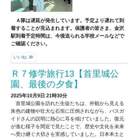
Ａ隊は遅延が発生しています。予定より遅れて到
着することが見込まれます。
保護者の皆さま、金沢
駅到着予定時間は、今後送られる学校メールなどで
ご確認ください。
いいね
20
Ｒ７修学旅行13【首里城公
園、最後の夕食】
2025年10月9日
21時30分
首里城公園を訪れた生徒たちは、外観から見える
朱色の建物や壮大な石垣に圧倒されながら、バスガ
イドさんの説明に熱心に耳を傾けていました。復元
が進む様子を間近で見たことで、歴史や文化を未来
へ受け継ぐ大切さを実感していました。日本本土と