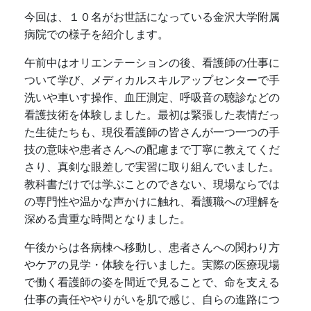
今回は、１０名がお世話になっている
金沢大学附属
病院
での様子を紹介します。
午前中はオリエンテーションの後、看護師の仕事に
ついて学び、メディカルスキルアップセンターで手
洗いや車いす操作、血圧測定、呼吸音の聴診などの
看護技術を体験しました。最初は緊張した表情だっ
た生徒たちも、
現役看護師の皆さん
が一つ一つの手
技の意味や患者さんへの配慮まで丁寧に教えてくだ
さり、真剣な眼差しで実習に取り組んでいました。
教科書だけでは学ぶことのできない、現場ならでは
の専門性や温かな声かけに触れ、看護職への理解を
深める貴重な時間となりました。
午後からは各病棟へ移動し、患者さんへの関わり方
やケアの見学・体験を行いました。実際の医療現場
で働く看護師の姿を間近で見ることで、命を支える
仕事の責任ややりがいを肌で感じ、自らの進路につ