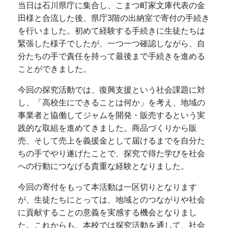
当日は石川県庁に集合し、こまつ町家文庫代表の金
田様と合流した後、県庁3階の出納室で寄付の手続き
を行いました。初めて経験する手続きに生徒たちは
緊張した様子でしたが、一つ一つ確認しながら、自
分たちの手で責任を持って最後まで手続きを進める
ことができました。
今回の探究活動では、復興支援という社会課題に対
し、「高校生にできることは何か」を考え、地域の
事業者と協働してジャムを開発・販売するという実
践的な取組を進めてきました。商品づくりから販
売、そして売上を義援金として届けるまでを自分た
ちの手でやり遂げたことで、探究で得た学びを社会
への行動につなげる貴重な経験となりました。
今回の寄付をもって本活動は一区切りとなります
が、生徒たちにとっては、地域とのつながりや社会
に貢献することの意義を実感する機会となりまし
た。これからも、本校では探究活動を通して、社会