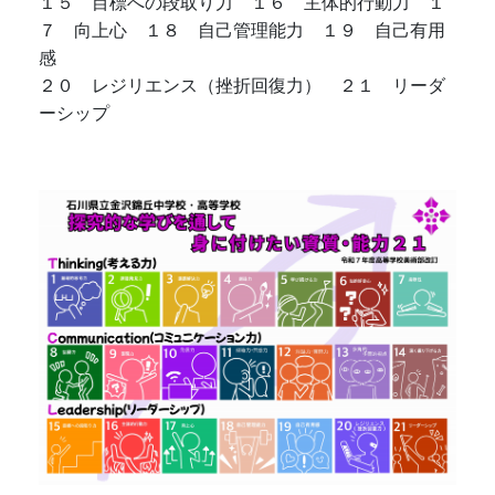
１５ 目標への段取り力 １６ 主体的行動力 １
７ 向上心 １８ 自己管理能力 １９ 自己有用
感
２０ レジリエンス（挫折回復力） ２１ リーダ
ーシップ