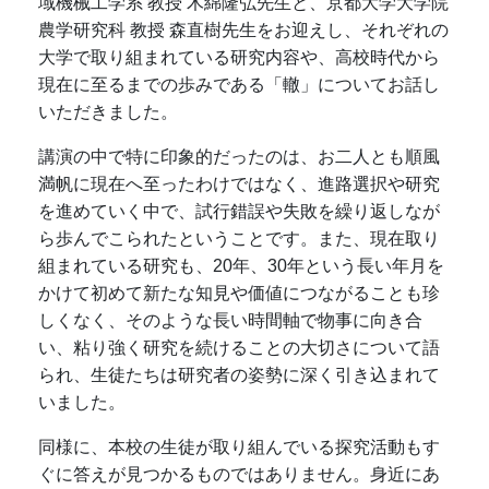
域機械工学系 教授 木綿隆弘先生と、京都大学大学院
農学研究科 教授 森直樹先生をお迎えし、それぞれの
大学で取り組まれている研究内容や、高校時代から
現在に至るまでの歩みである「轍」についてお話し
いただきました。
講演の中で特に印象的だったのは、お二人とも順風
満帆に現在へ至ったわけではなく、進路選択や研究
を進めていく中で、試行錯誤や失敗を繰り返しなが
ら歩んでこられたということです。また、現在取り
組まれている研究も、20年、30年という長い年月を
かけて初めて新たな知見や価値につながることも珍
しくなく、そのような長い時間軸で物事に向き合
い、粘り強く研究を続けることの大切さについて語
られ、生徒たちは研究者の姿勢に深く引き込まれて
いました。
同様に、本校の生徒が取り組んでいる探究活動もす
ぐに答えが見つかるものではありません。身近にあ