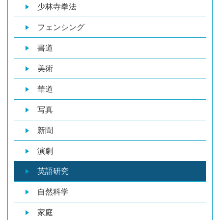
少林寺拳法
フェンシング
書道
美術
華道
写真
新聞
演劇
英語研究
自然科学
家庭