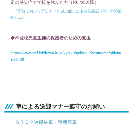
定の感染症で学校を休んだ方（R6.4/5以降）
「学校において予防すべき感染症」による欠席届（R6_0405以
降）.pdf
◆不登校児童生徒の保護者のための支援
https://www.pref.ishikawa.lg.jp/kyoiku/gakkou/documents/shieng
aido.pdf
車による送迎マナー遵守のお願い
ＳＴＯＰ迷惑駐車・迷惑停車