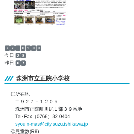
2
2
1
0
5
0
9
今日
2
8
昨日
6
7
珠洲市立正院小学校
◎所在地
〒９２７－１２０５
珠洲市正院町川尻１部３９番地
Tel･Fax（0768）82-0404
syouin-mas@city.suzu.ishikawa.jp
◎児童数(R8)