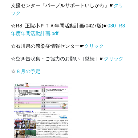
支援センター「パープルサポートいしかわ」
☛
クリ
ック
☆R8_正院小ＰＴＡ年間活動計画(0427版)☛
080_R8
年度年間活動計画.pdf
☆石川県の感染症情報センター☛
クリック
☆空き缶収集・ご協力のお願い［継続］☛
クリック
☆
８月の予定