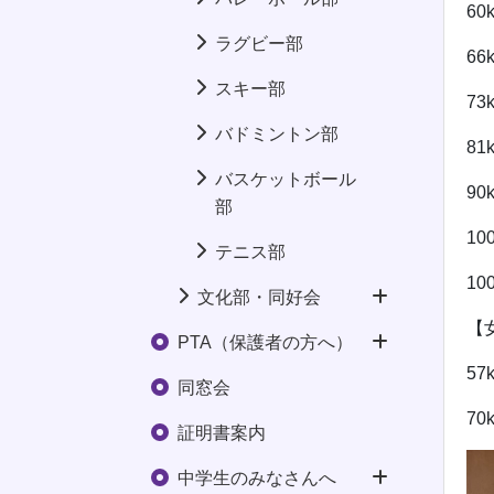
6
ラグビー部
6
スキー部
7
バドミントン部
8
バスケットボール
9
部
1
テニス部
1
文化部・同好会
【
PTA（保護者の方へ）
5
同窓会
7
証明書案内
中学生のみなさんへ