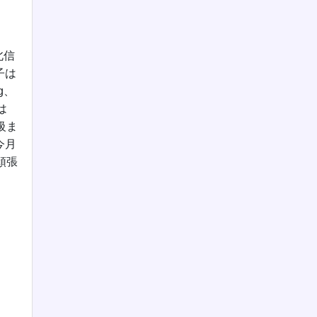
北信
子は
g、
は
級ま
今月
頑張