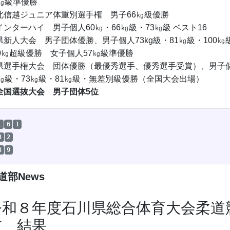
3㎏級準優勝
信越ジュニア体重別選手権 男子66㎏級優勝
ンターハイ 男子個人60㎏・66㎏級・73㎏級 ベスト16
新人大会 男子団体優勝、男子個人73kg級・81㎏級・100㎏
00㎏超級優勝 女子個人57㎏級準優勝
選手権大会 団体優勝（最優秀選手、優秀選手受賞）、男子
6㎏級・73㎏級・81㎏級・無差別級優勝（全国大会出場）
全国選抜大会 男子団体5位
1
6
1
3
2
3
9
道部News
令和８年度石川県総合体育大会柔道
技 結果