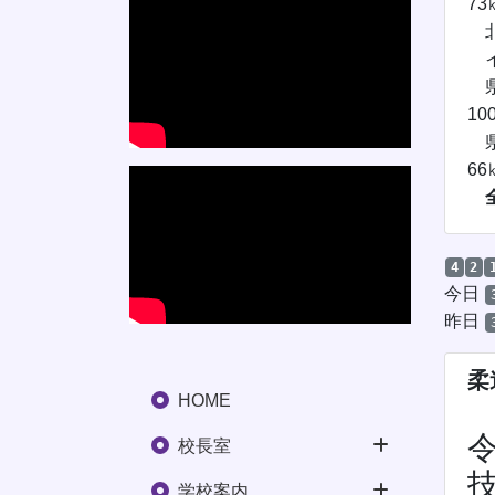
7
北
イ
県
1
県
6
4
2
今日
昨日
柔
HOME
校長室
学校案内