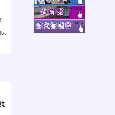
級・
個人
競