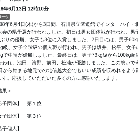
26年6月13日
12時10分
ポーツ
和8年6月4日(木)から3日間、石川県立武道館でインターハイ・
大会の県予選が行われました。初日は男女団体戦が行われ、男
年ぶりの優勝、女子も3位に入賞しました。2日目には、男子60k
6kg級、女子全階級の個人戦が行われ、男子は坂井、松平、女子
7kgで中畠が優勝しました。最終日は、男子73kg級から100kg超
行われ、池田、濱野、前田、松浦が優勝しました。この勢いで
0日から始まる地元での北信越大会でもいい成績を収めれるよう
ます。応援していただいた多くの方に感謝いたします。
結果＞
男子団体】 第１位
女子団体】 第３位
男子個人】