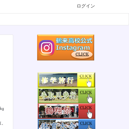
ログイン
Next
1㎏
位、