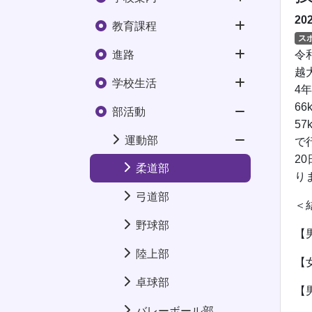
20
教育課程
ス
進路
令
越
学校生活
4
6
部活動
5
運動部
で
2
柔道部
り
弓道部
＜
野球部
【
陸上部
【
卓球部
【
バレーボール部