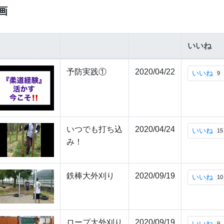
画
いいね
：柔道部Movie
予防実践①
2020/04/22
いいね
9
いつでも打ち込
2020/04/24
いいね
15
み！
鉄棒大外刈り
2020/09/19
いいね
10
ロープ大外刈り
2020/09/19
いいね
9