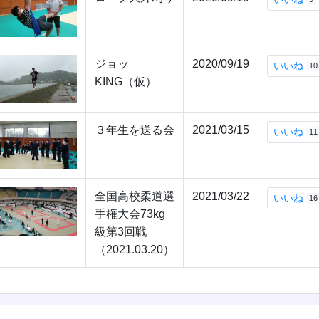
ジョッ
2020/09/19
いいね
10
KING（仮）
３年生を送る会
2021/03/15
いいね
11
全国高校柔道選
2021/03/22
いいね
16
手権大会73kg
級第3回戦
（2021.03.20）