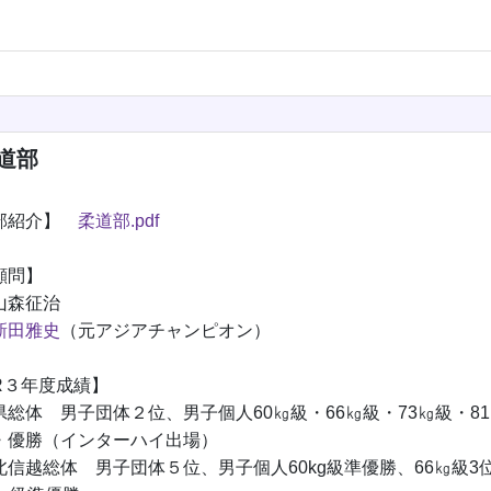
道部
部紹介】
柔道部.pdf
顧問】
森征治
新田雅史
（元アジアチャンピオン）
R３年度成績】
総体 男子団体２位、男子個人60㎏級・66㎏級・73㎏級・8
・優勝（インターハイ出場）
信越総体 男子団体５位、男子個人60kg級準優勝、66㎏級3