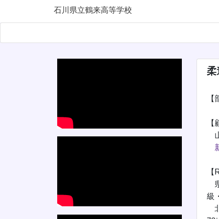
石川県立鶴来高等学校
Previous
柔
【
【
山
【
県
級
北