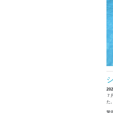
20
７
た
警