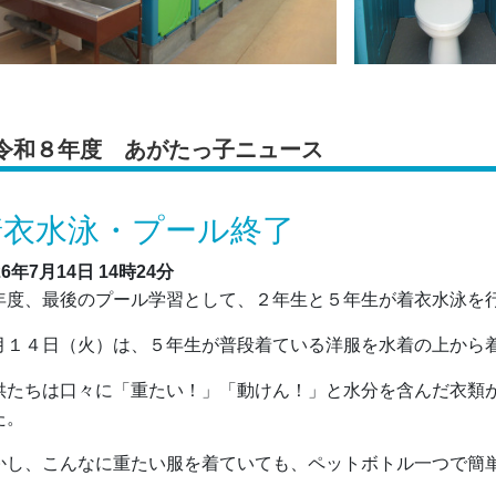
令和８年度 あがたっ子ニュース
着衣水泳・プール終了
26年7月14日
14時24分
年度、最後のプール学習として、２年生と５年生が着衣水泳を
月１４日（火）は、５年生が普段着ている洋服を水着の上から
供たちは口々に「重たい！」「動けん！」と水分を含んだ衣類
た。
かし、こんなに重たい服を着ていても、ペットボトル一つで簡