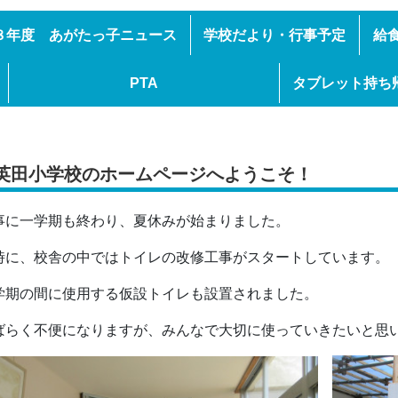
８年度 あがたっ子ニュース
学校だより・行事予定
給
PTA
タブレット持ち
英田小学校のホームページへようこそ！
事に一学期も終わり、夏休みが始まりました。
時に、校舎の中ではトイレの改修工事がスタートしています。
学期の間に使用する仮設トイレも設置されました。
ばらく不便になりますが、みんなで大切に使っていきたいと思