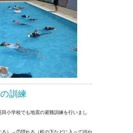
応の訓練
英田小学校でも地震の避難訓練を行いまし
する）→②隠れる（机の下などに入って頭や