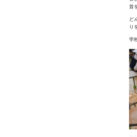
首
ど
り
学