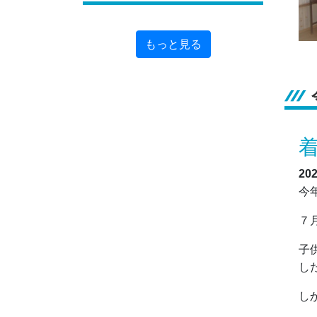
もっと見る
20
今
７
子
し
し