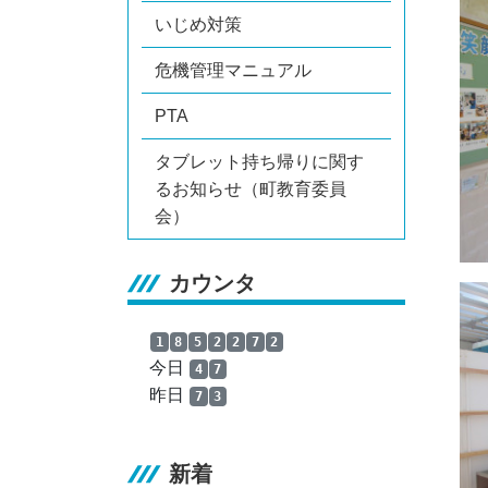
いじめ対策
危機管理マニュアル
PTA
タブレット持ち帰りに関す
るお知らせ（町教育委員
会）
カウンタ
1
8
5
2
2
7
2
今日
4
7
昨日
7
3
新着