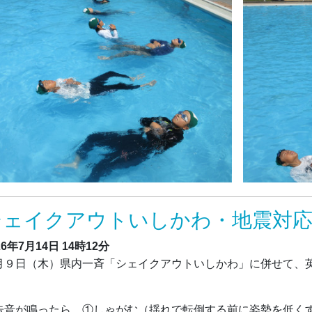
シェイクアウトいしかわ・地震対
26年7月14日
14時12分
月９日（木）県内一斉「シェイクアウトいしかわ」に併せて、
。
告音が鳴ったら、①しゃがむ（揺れで転倒する前に姿勢を低く