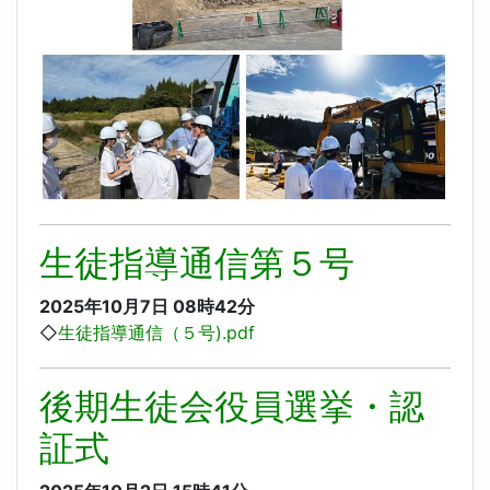
生徒指導通信第５号
2025年10月7日
08時42分
◇
生徒指導通信（５号).pdf
後期生徒会役員選挙・認
証式