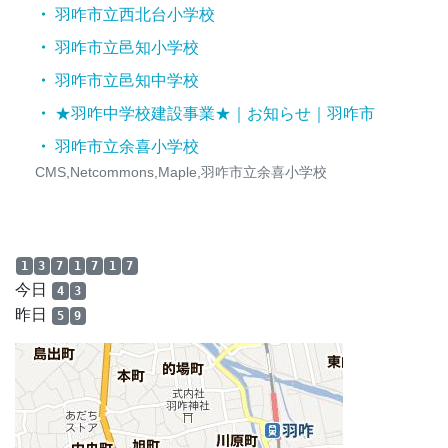
羽咋市立西北台小学校
羽咋市立邑知小学校
羽咋市立邑知中学校
★羽咋中学校建設事業★｜お知らせ｜羽咋市
羽咋市立余喜小学校
CMS,Netcommons,Maple,羽咋市立余喜小学校
1
3
7
1
7
1
7
今日
4
3
昨日
5
9