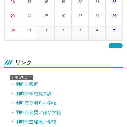
16
17
18
19
20
21
22
23
24
25
26
27
28
29
30
31
1
2
3
4
5
今月へ
リンク
カテゴリなし
羽咋市役所
羽咋市学校教育課
羽咋市立羽咋小学校
羽咋市立粟ノ保小学校
羽咋市立瑞穂小学校