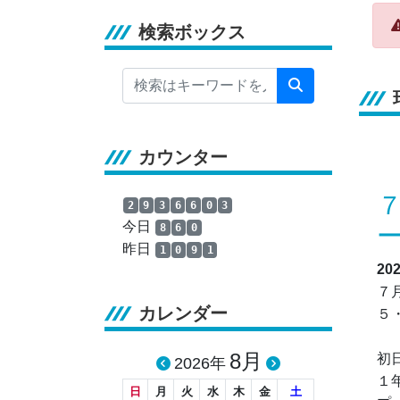
検索ボックス
カウンター
2
9
3
6
6
0
3
今日
8
6
0
昨日
1
0
9
1
20
７
カレンダー
５
8月
初
2026年
１
日
月
火
水
木
金
土