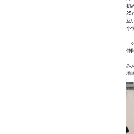
初
2
互
小
「
仲
み
地