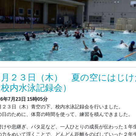
７月２３日（木） 夏の空にはじけ
（校内水泳記録会）
26年7月23日
15時05分
月２３日（木）青空の下、校内水泳記録会を行いました。
の日のために、体育の時間を使って、練習を積んできました。
付けや息継ぎ、バタ足など、一人ひとりの成長が伝わった１年
の力をぬいて浮くことで、どんどん距離をのばしていった２年