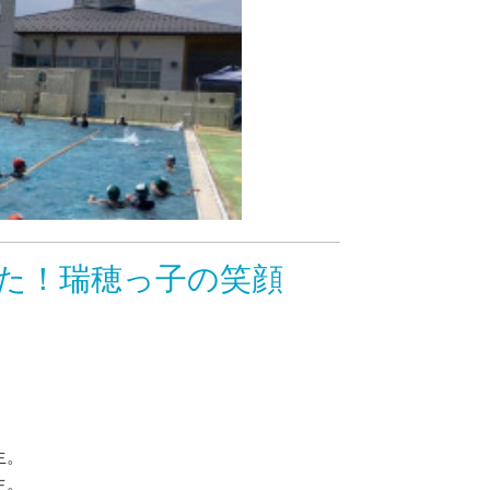
た！瑞穂っ子の笑顔
生。
生。