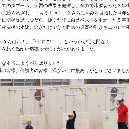
めての深プール。練習の成果を発揮し、全力で泳ぎ切った３年
5ｍ完泳をめざし、「もう１ｍ！」とさらに高みを目指した４年
いに切磋琢磨しながら、泳ぐたびに自己ベストを更新した５年
学校最後の水泳。泳ぎだけでなく呼名の返事や動きも◎の６年
○○がんばれ！」「○○すごい！」という声が絶え間なく、
間を想う温かい瑞穂っ子のすがたがありました。
んな本当によくがんばりました。
域の皆様、保護者の皆様、温かいご声援ありがとうございまし