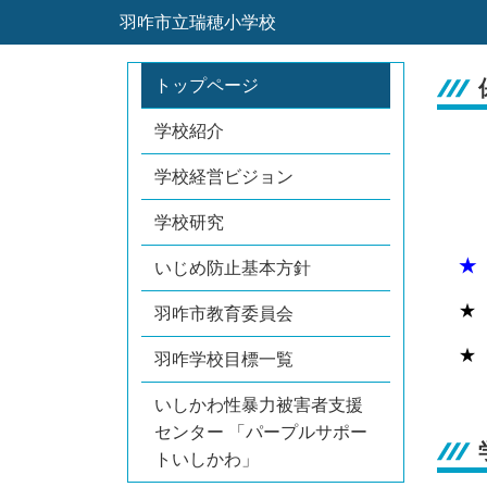
羽咋市立瑞穂小学校
トップページ
学校紹介
学校経営ビジョン
学校研究
★
いじめ防止基本方針
★
羽咋市教育委員会
★
羽咋学校目標一覧
いしかわ性暴力被害者支援
センター 「パープルサポー
トいしかわ」