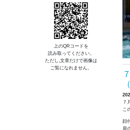
上のQRコードを
読み取ってください。
ただし,文章だけで画像は
ご覧になれません。
20
７
こ
顔
肩