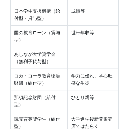
日本学生支援機構（給
成績等
付型・貸与型）
国の教育ローン（貸与
世帯年収等
型）
あしなが大学奨学金
（無利子貸与型）
コカ・コーラ教育環境
学力に優れ、学心旺
財団（給付型）
盛な生徒
那須記念財団（給付
ひとり親等
型）
読売育英奨学生（給付
大学進学後新聞販売
型）
店ではたらく