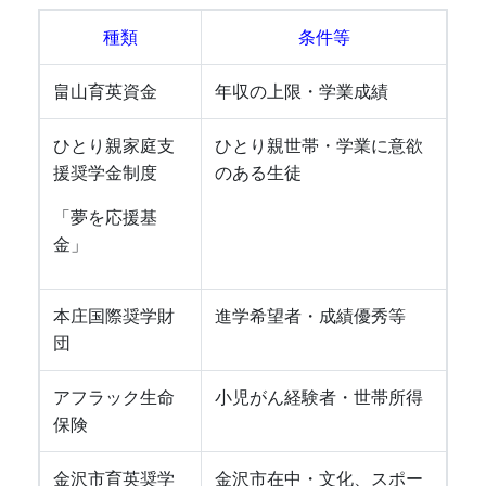
種類
条件等
畠山育英資金
年収の上限・学業成績
ひとり親家庭支
ひとり親世帯・学業に意欲
援奨学金制度
のある生徒
「夢を応援基
金」
本庄国際奨学財
進学希望者・成績優秀等
団
アフラック生命
小児がん経験者・世帯所得
保険
金沢市育英奨学
金沢市在中・文化、スポー