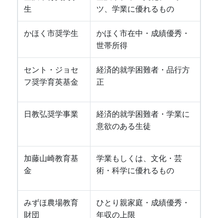
生
ツ、学業に優れるもの
かほく市奨学生
かほく市在中・成績優秀・
世帯所得
セント・ジョセ
経済的就学困難者・品行方
フ奨学育英基金
正
日教弘奨学事業
経済的就学困難者・学業に
意欲のある生徒
加藤山崎教育基
学業もしくは、文化・芸
金
術・科学に優れるもの
みずほ農場教育
ひとり親家庭・成績優秀・
財団
年収の上限