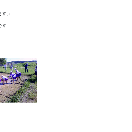
ます♫
です。