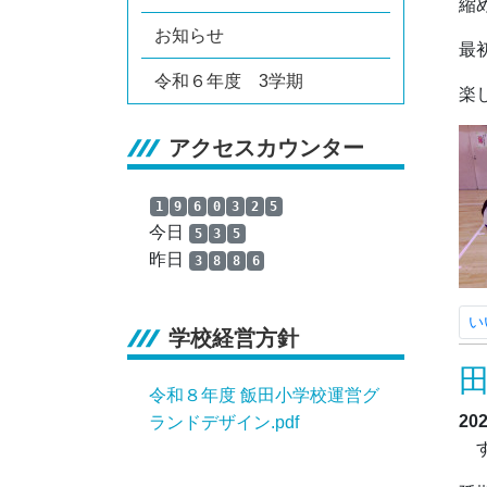
縮
お知らせ
最
令和６年度 3学期
楽
アクセスカウンター
1
9
6
0
3
2
5
今日
5
3
5
昨日
3
8
8
6
い
学校経営方針
令和８年度 飯田小学校運営グ
20
ランドデザイン.pdf
す