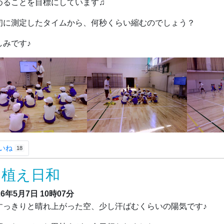
めることを目標にしています♫
初に測定したタイムから、何秒くらい縮むのでしょう？
しみです♪
いね
18
田植え日和
26年5月7日
10時07分
っきりと晴れ上がった空、少し汗ばむくらいの陽気です♪