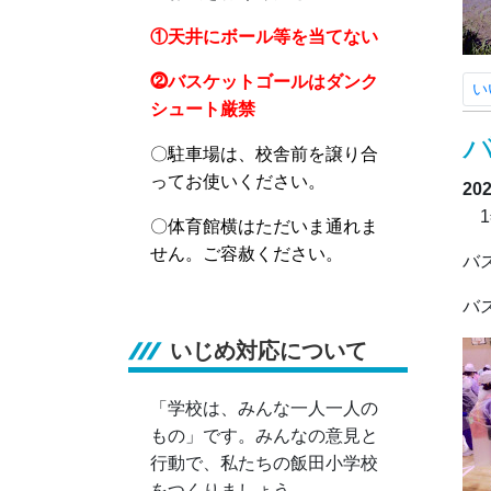
①天井にボール等を当てない
⓶バスケットゴールはダンク
い
シュート厳禁
〇駐車場は、校舎前を譲り合
ってお使いください。
20
1
〇体育館横はただいま通れま
せん。ご容赦ください。
バ
バ
いじめ対応について
「学校は、みんな一人一人の
もの」です。みんなの意見と
行動で、私たちの飯田小学校
をつくりましょう。