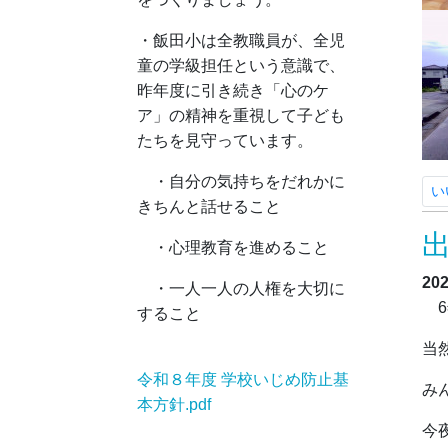
・飯田小は全教職員が、全児
童の学級担任という意識で、
昨年度に引き続き「心のケ
ア」の精神を重視して子ども
たちを見守っています。
・自分の気持ちをだれかに
い
きちんと話せること
・心理教育を進めること
20
・一人一人の人権を大切に
6
すること
当
令和８年度 学校いじめ防止基
み
本方針.pdf
今