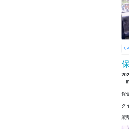
い
20
昨
保
ク
縦