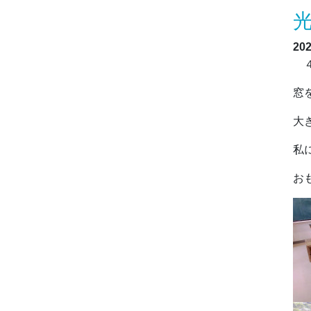
20
４
窓
大
私
お