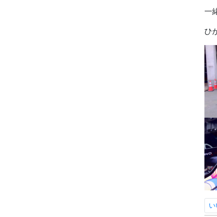
一
ひ
い