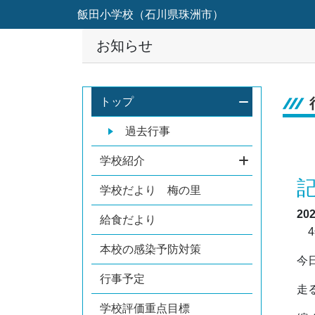
飯田小学校（石川県珠洲市）
お知らせ
トップ
過去行事
学校紹介
学校だより 梅の里
20
給食だより
4
本校の感染予防対策
今
行事予定
走
学校評価重点目標