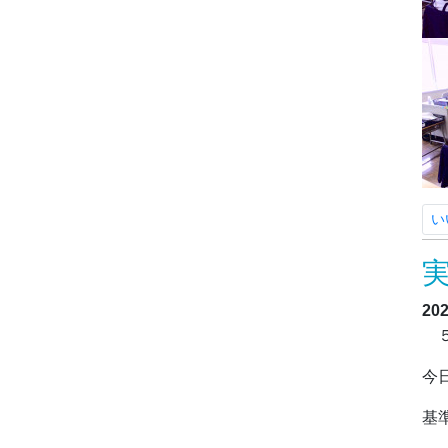
い
20
５
今
基