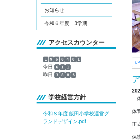
お知らせ
令和６年度 3学期
アクセスカウンター
1
9
6
0
4
0
1
い
今日
6
1
1
昨日
3
8
8
6
20
学校経営方針
体
体
令和８年度 飯田小学校運営グ
ランドデザイン.pdf
正
保