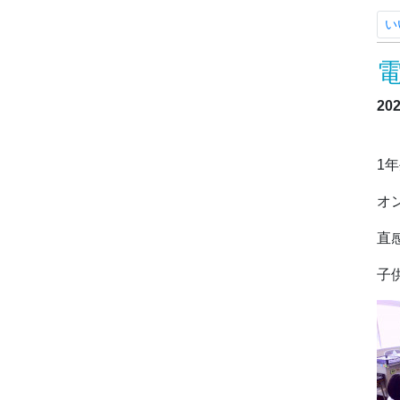
い
20
（
1
オ
直
子