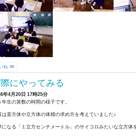
いね
20
実際にやってみる
26年4月20日
17時25分
年生の算数の時間の様子です。
日は直方体や立方体の体積の求め方を考えていました♪
準になる「１立方センチメートル」のサイコロみたいな立方体