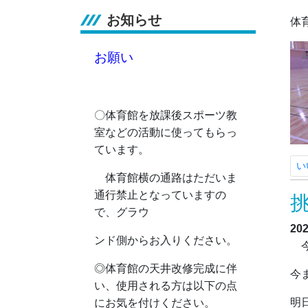
お知らせ
体
お願い
〇体育館を放課後スポーツ教
室などの活動に使ってもらっ
ています。
い
体育館横の通路はただいま
通行禁止となっていますの
で、グラウ
20
ンド側からお入りください。
今
◎
体育館の天井改修完成に伴
今
い、使用される方は以下の点
明
にお気を付けください。