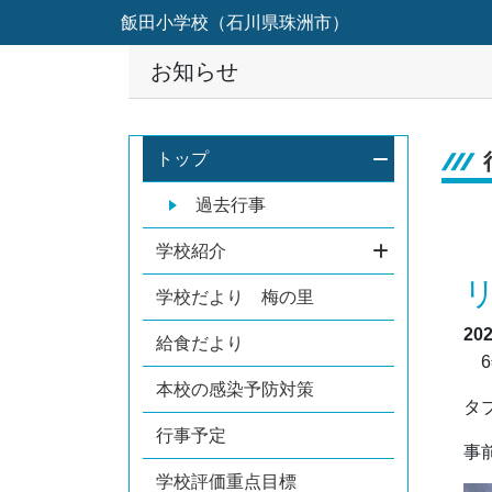
飯田小学校（石川県珠洲市）
お知らせ
トップ
過去行事
学校紹介
学校だより 梅の里
20
給食だより
6
本校の感染予防対策
タ
行事予定
事
学校評価重点目標