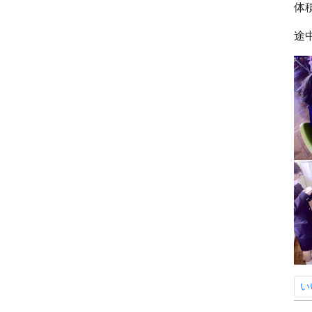
体
途
い