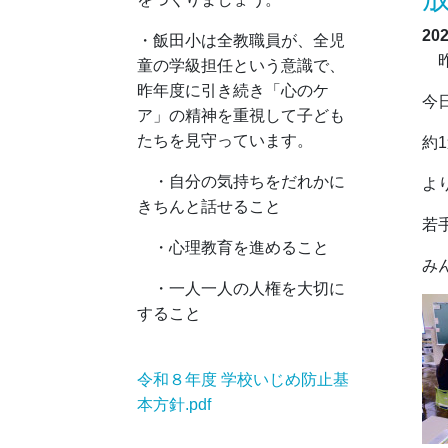
20
・飯田小は全教職員が、全児
昨
童の学級担任という意識で、
昨年度に引き続き「心のケ
今
ア」の精神を重視して子ども
たちを見守っています。
約
・自分の気持ちをだれかに
よ
きちんと話せること
若
・心理教育を進めること
み
・一人一人の人権を大切に
すること
令和８年度 学校いじめ防止基
本方針.pdf