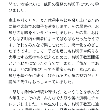
間で、地域の方に、飯田の夏祭のお囃子について学
びました、
曳山を引くとき、また休憩中も祭を盛り上げるため
に笛や太鼓でお囃子を演奏します。その歴史や、お
祭りの意味をインタビューしました。その昔、おは
やしは各町内や奏者によってばらばらだったそうで
す。それをみんなで楽しむために、統一化をめざし
たそうです。そして、子ども達にもお囃子や祭りを
大事にする気持ちを伝えるために。お囃子教室開催
という動きになったそうです。また、「笛が一本あ
れば、どの町内に行っても重宝がられ、喜ばれる。
祭りを華やかに盛り上げられるのが笛の魅力だ」と
講師の先生はおっしゃっていました。
祭りは飯田の伝統や誇りだ、ということを学んだ
６年生は、その後、みんなで太鼓や笛の演奏にチャ
レンジしました。６年生の中にも、お囃子教室に通