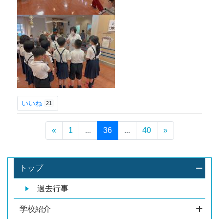
いいね
21
«
1
...
36
...
40
»
トップ
過去行事
学校紹介