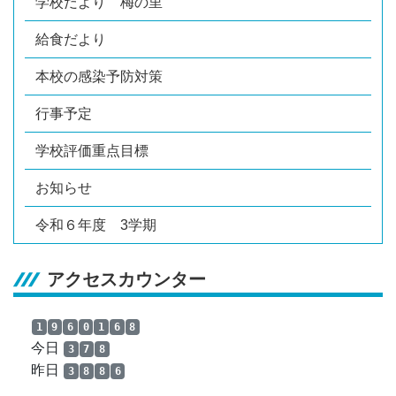
学校だより 梅の里
給食だより
本校の感染予防対策
行事予定
学校評価重点目標
お知らせ
令和６年度 3学期
アクセスカウンター
1
9
6
0
1
6
8
今日
3
7
8
昨日
3
8
8
6