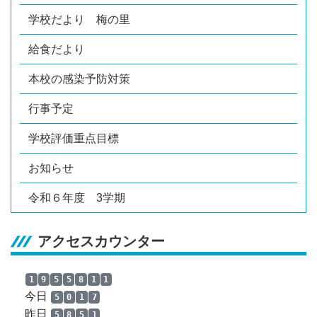
学校だより 梅の里
給食だより
本校の感染予防対策
行事予定
学校評価重点目標
お知らせ
令和６年度 3学期
アクセスカウンター
1
9
5
5
8
1
1
今日
5
0
1
7
昨日
5
8
5
1