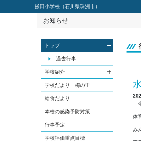
飯田小学校（石川県珠洲市）
お知らせ
トップ
過去行事
学校紹介
学校だより 梅の里
20
給食だより
今
本校の感染予防対策
体
行事予定
み
学校評価重点目標