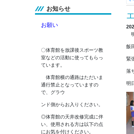
お知らせ
お願い
20
明
飯
〇体育館を放課後スポーツ教
室などの活動に使ってもらっ
緊
ています。
落
体育館横の通路はただいま
明
通行禁止となっていますの
で、グラウ
ンド側からお入りください。
◎
体育館の天井改修完成に伴
い、使用される方は以下の点
にお気を付けください。