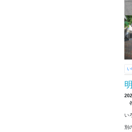
い
20
各
い
別