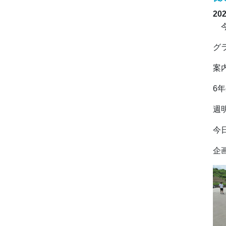
20
今
グ
案
6
週
今
企