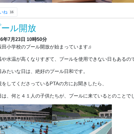
いね
16
プール開放
26年7月23日
10時50分
田小学校のプール開放が始まっています♫
温や水温が高くなりすぎて、プールを使用できない日もあるの
日みたいな日は、絶好のプール日和です。
視をしてくださっているPTAの方にお聞きしたら、
日は、何と４１人の子供たちが、プールに来ているとのことでし