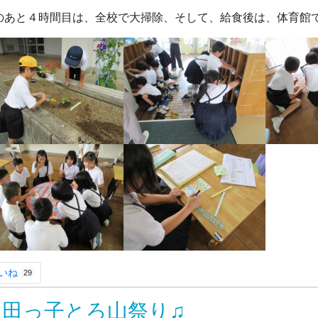
のあと４時間目は、全校で大掃除、そして、給食後は、体育館
いね
29
飯田っ子とろ山祭り♫