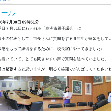
エール
26年7月30日
09時51分
日７月31日に行われる「珠洲市親子議会」に、
田小の代表として、市長さんに質問をする６年生が練習をして
張感をもって練習をするために、校長室にやってきました♪
ち着いていて、とても聞きやすい声で質問を述べていました。
日は緊張すると思いますが、明るく笑顔でがんばってください