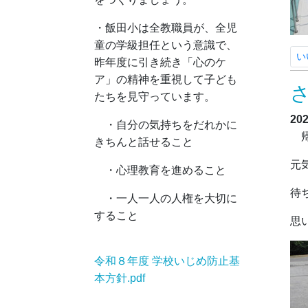
・飯田小は全教職員が、全児
童の学級担任という意識で、
い
昨年度に引き続き「心のケ
ア」の精神を重視して子ども
たちを見守っています。
20
・自分の気持ちをだれかに
帰
きちんと話せること
元
・心理教育を進めること
待
・一人一人の人権を大切に
すること
思
令和８年度 学校いじめ防止基
本方針.pdf