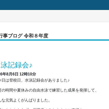
行事ブログ 令和８年度
水泳記録会♪
26年8月6日
12時10分
日は登校日、水泳記録会がありました♪
育の時間や夏休みの自由水泳で練習した成果を発揮して、
んな元気よくがんばりました。