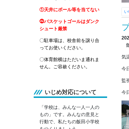
①天井にボール等を当てない
い
⓶バスケットゴールはダンク
シュート厳禁
20
〇駐車場は、校舎前を譲り合
飯
ってお使いください。
気
〇体育館横はただいま通れま
せん。ご容赦ください。
今
監
いじめ対応について
今
「学校は、みんな一人一人の
もの」です。みんなの意見と
行動で、私たちの飯田小学校
をつくりましょう。