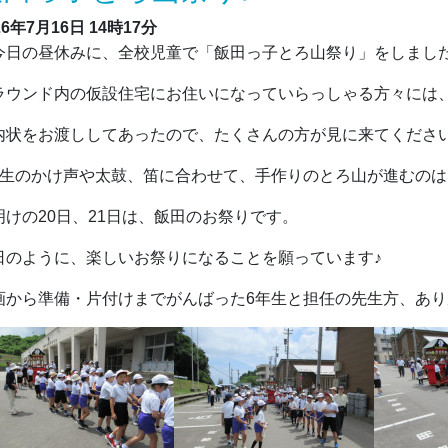
26年7月16日
14時17分
日の昼休みに、全校児童で「飯田っ子とろ山祭り」をしまし
ラウンド内の仮設住宅にお住いになっていらっしゃる方々には
内状をお渡ししてあったので、たくさんの方が見に来てくださ
年生のかけ声や太鼓、笛に合わせて、手作りのとろ山が進むのは
明けの20日、21日は、飯田のお祭りです。
日のように、楽しいお祭りになることを願っています♪
画から準備・片付けまでがんばった6年生と担任の先生方、あ