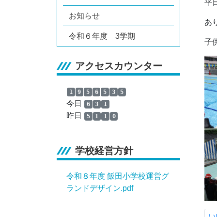
平
お知らせ
あ
令和６年度 3学期
子
アクセスカウンター
1
9
5
6
5
3
5
今日
6
3
1
昨日
5
1
1
0
学校経営方針
令和８年度 飯田小学校運営グ
ランドデザイン.pdf
い