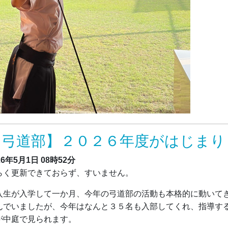
【弓道部】２０２６年度がはじまり
26年5月1日
08時52分
らく更新できておらず、すいません。
入生が入学して一か月、今年の弓道部の活動も本格的に動いて
んでいましたが、今年はなんと３５名も入部してくれ、指導す
が中庭で見られます。