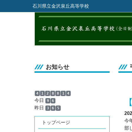
石川県立金沢泉丘高等学校
お知らせ
4
1
2
8
8
1
4
今日
9
6
昨日
3
6
5
20
今
トップページ
部