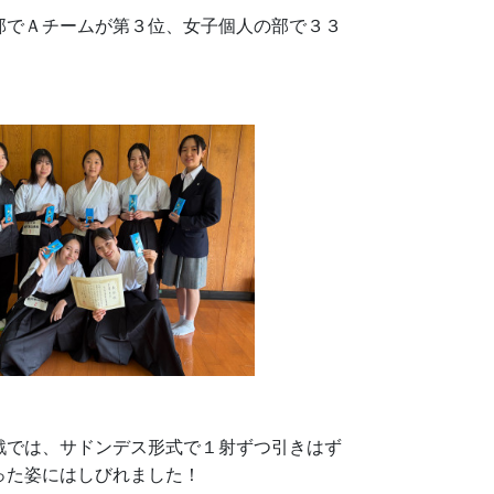
部でＡチームが第３位、女子個人の部で３３
戦では、サドンデス形式で１射ずつ引きはず
った姿にはしびれました！