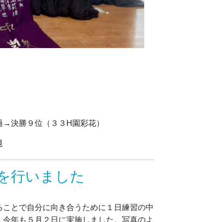
過→決勝９位（３３H園彩花）
退
を行いました
ることで自分に向き合うために１日練習の中
。今年も５月２日に実施しました。写真のよ