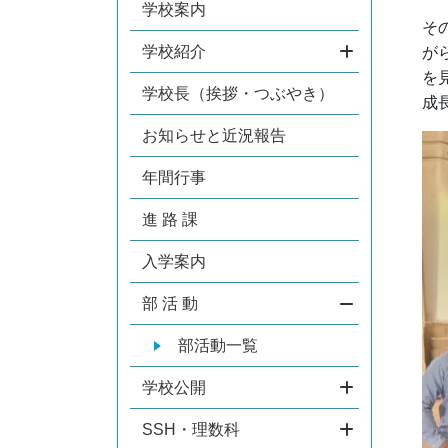
学校案内
そ
学校紹介
が
を
学校長（挨拶・つぶやき）
成
お知らせと近況報告
年間行事
進 路 課
入学案内
部 活 動
部活動一覧
学校公開
SSH・理数科