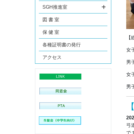
SGH推進室
図 書 室
保 健 室
【
各種証明書の発行
女
アクセス
男
女
男
20
弓
で