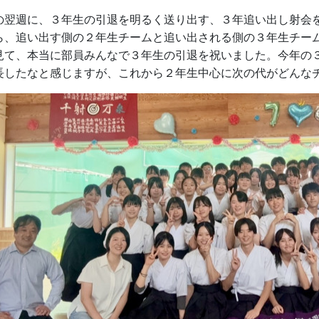
の翌週に、３年生の引退を明るく送り出す、３年追い出し射会
ら、追い出す側の２年生チームと追い出される側の３年生チー
見て、本当に部員みんなで３年生の引退を祝いました。今年の
長したなと感じますが、これから２年生中心に次の代がどんな