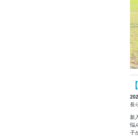
20
長
新
悩
子