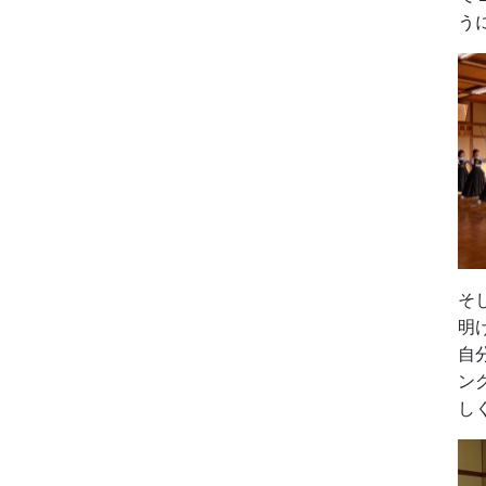
う
そ
明
自
ン
し