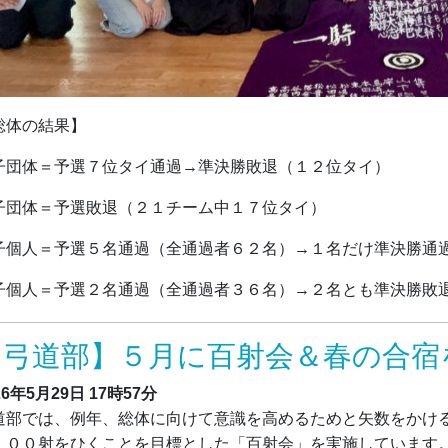
総体の結果】
子団体＝予選７位タイ通過→準決勝敗退（１２位タイ）
子団体＝予選敗退（２１チーム中１７位タイ）
子個人＝予選５名通過（全通過者６２名）→１名だけ準決勝通
子個人＝予選２名通過（全通過者３６名）→２名とも準決勝敗
【弓道部】５月に百射会＆春の合宿
26年5月29日
17時57分
道部では、例年、総体に向けて意識を高めるためと矢数をかけ
１００射をひくことを目標とした「百射会」を実施しています