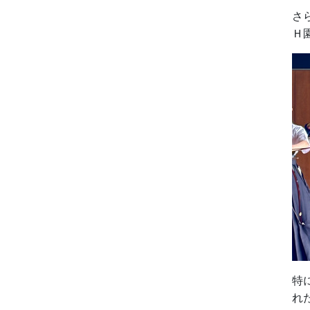
さ
Ｈ
特
れ