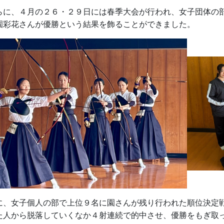
らに、４月の２６・２９日には春季大会が行われ、女子団体の
園彩花さんが優勝という結果を飾ることができました。
に、女子個人の部で上位９名に園さんが残り行われた順位決定
た人から脱落していくなか４射連続で的中させ、優勝をもぎ取