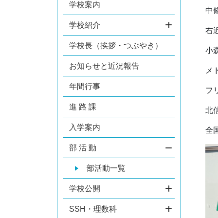
学校案内
中
学校紹介
右
学校長（挨拶・つぶやき）
小
お知らせと近況報告
メ
年間行事
フ
進 路 課
北
入学案内
全
部 活 動
部活動一覧
学校公開
SSH・理数科