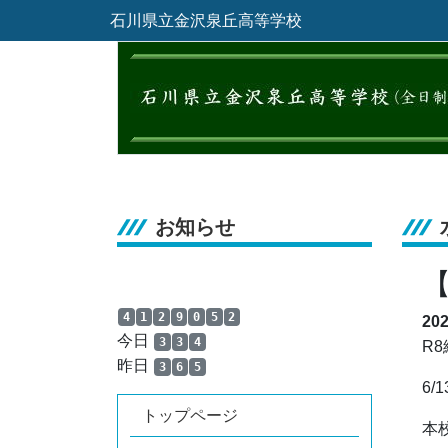
石川県立金沢泉丘高等学校
お知らせ
4
1
2
9
0
5
2
20
今日
3
3
4
R
昨日
3
6
5
6
トップページ
本