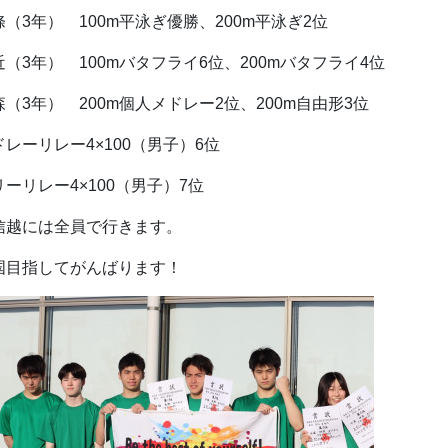
條（3年） 100m平泳ぎ優勝、200m平泳ぎ2位
近（3年） 100mバタフライ6位、200mバタフライ4位
森（3年） 200m個人メドレー2位、200m自由形3位
ドレーリレー4×100（男子）6位
リーリレー4×100（男子）7位
信越には全員で行きます。
国目指してがんばります！