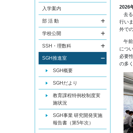
2026
入学案内
去る
部 活 動
行い
外で
学校公開
午前
SSH・理数科
につ
必要
SGH推進室
の多
SGH概要
SGHだより
教育課程特例校制度実
施状況
SGH事業 研究開発実施
報告書（第5年次）