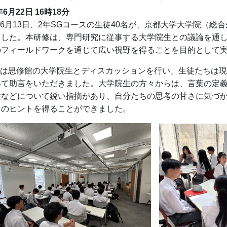
年6月22日
16時18分
6
月
13
日、
2
年
SG
コースの生徒
40
名が、京都大学大学院（総合
ました。本研修は、専門研究に従事する大学院生との議論を通
のフィールドワークを通じて広い視野を得ることを目的として
は思修館の大学院生とディスカッションを行い、生徒たちは現
いて助言をいただきました。大学院生の方々からは、言葉の定
性などについて鋭い指摘があり、自分たちの思考の甘さに気づ
くのヒントを得ることができました。