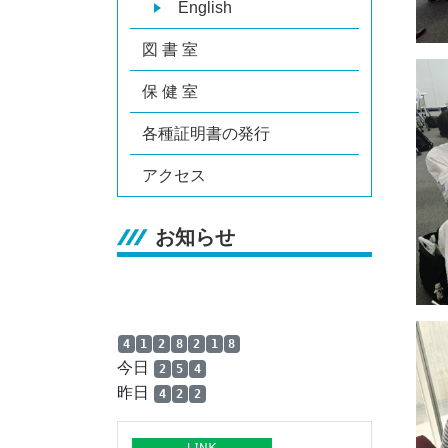
English
図 書 室
保 健 室
各種証明書の発行
アクセス
お知らせ
4
1
2
8
2
1
8
今日
2
5
4
昨日
4
2
2