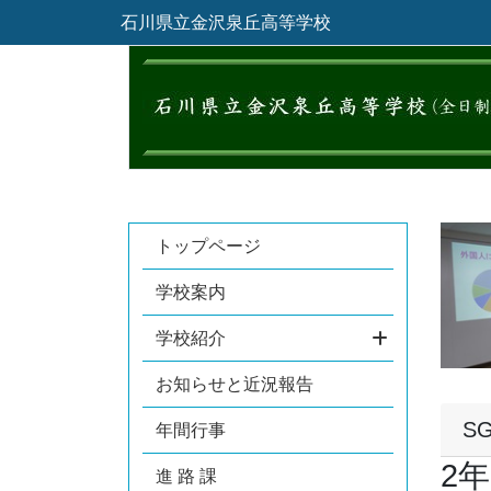
石川県立金沢泉丘高等学校
トップページ
学校案内
学校紹介
お知らせと近況報告
S
年間行事
2
進 路 課