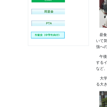
昼食
いて
強へ
午後
する
など
大学
る大