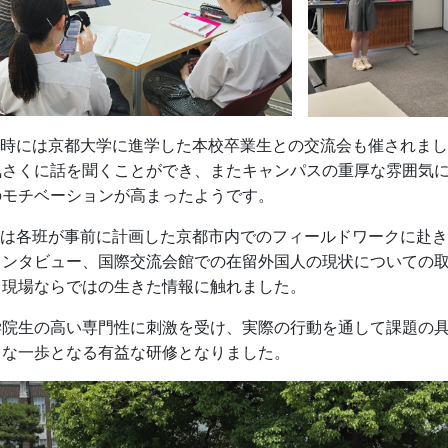
時には京都大学に進学した本校卒業生との交流会も催されまし
気さくに話を聞くことができ、またキャンパスの重厚な雰囲気
のモチベーションが高まったようです。
は各班が事前に計画した京都市内でのフィールドワークに赴き
インタビュー、国際交流会館での在留外国人の現状についての
、現場ならではの生きた情報に触れました。
院生の高い専門性に刺激を受け、実際の行動を通して課題の具
きな一歩となる有益な研修となりました。