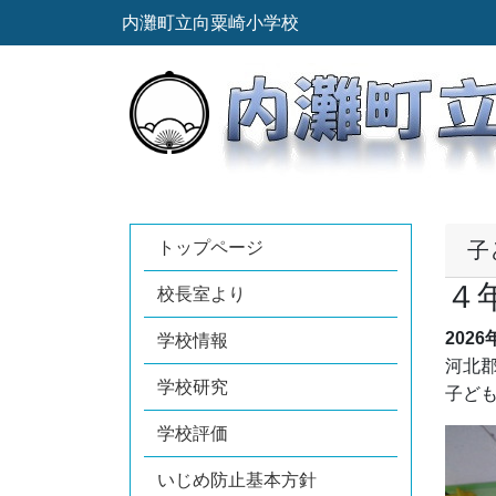
内灘町立向粟崎小学校
トップページ
子
４
校長室より
2026
学校情報
河北
学校研究
子ど
学校評価
いじめ防止基本方針