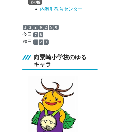
その他
内灘町教育センター
1
2
2
6
2
5
0
今日
7
8
昨日
1
2
3
向粟崎小学校のゆる
キャラ