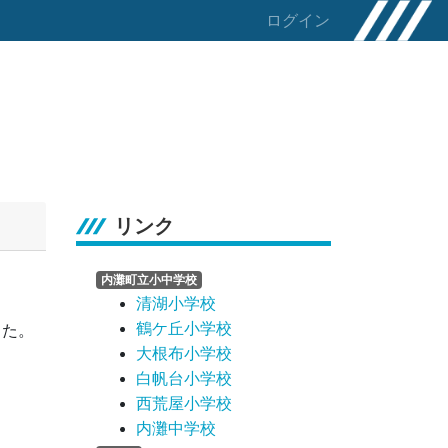
ログイン
リンク
内灘町立小中学校
清湖小学校
鶴ケ丘小学校
した。
大根布小学校
。
白帆台小学校
西荒屋小学校
内灘中学校