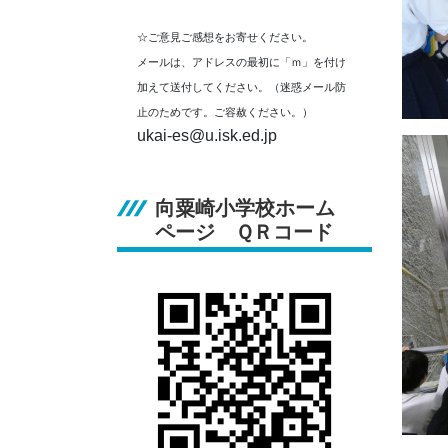
☆ご意見ご感想をお寄せください。
メールは、アドレスの最初に「ｍ」を付け
加えて送付してください。（迷惑メール防
止のためです。ご容赦ください。）
ukai-es@u.isk.ed.jp
向粟崎小学校ホーム
ページ ＱＲコード