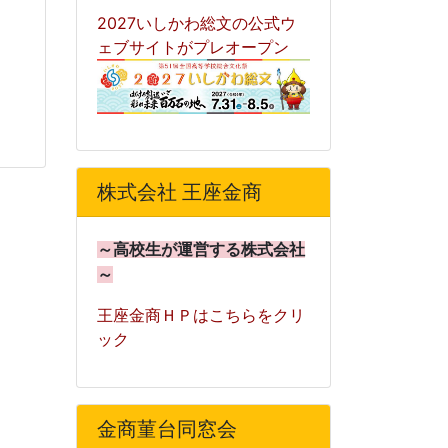
2027いしかわ総文の公式ウ
ェブサイトがプレオープン
株式会社 王座金商
～高校生が運営する株式会社
～
王座金商ＨＰはこちらをクリ
ック
金商菫台同窓会