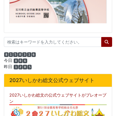
8
1
5
0
3
1
6
今日
8
0
6
昨日
1
2
0
5
2027いしかわ総文公式ウェブサイト
2027いしかわ総文の公式ウェブサイトがプレオープ
ン