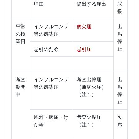
理由
提出する届出
取
扱
平常
インフルエンザ
病欠届
出
の授
等の感染症
席
業日
停
止
忌引のため
忌引届
考査
インフルエンザ
考査出停届
出
期間
等の感染症
（兼病欠届）
席
中
（注１）
停
止
風邪・腹痛・け
考査欠席届
欠
が等
（注１）
席