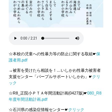
☆本校の児童への性暴力等の防止に関する取組☛
保
護者用.pdf
→被害を受けたら相談を！…いしかわ性暴力被害者
支援センター「パープルサポートいしかわ」
☛
クリ
ック
☆R8_正院小ＰＴＡ年間活動計画(0427版)☛
080_R8
年度年間活動計画.pdf
☆石川県の感染症情報センター☛
クリック