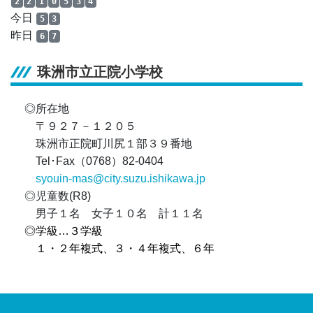
2
2
1
0
5
3
4
今日
5
3
昨日
6
7
珠洲市立正院小学校
◎所在地
〒９２７－１２０５
珠洲市正院町川尻１部３９番地
Tel･Fax（0768）82-0404
syouin-mas@city.suzu.ishikawa.jp
◎児童数(R8)
男子１名 女子１０名 計１１名
◎学級…３学級
１・２年複式、３・４年複式、６年