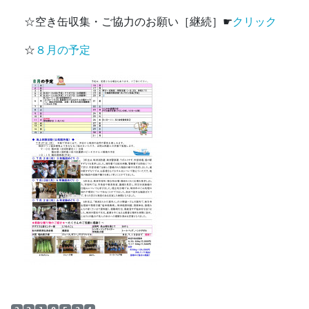
☆空き缶収集・ご協力のお願い［継続］☛
クリック
☆
８月の予定