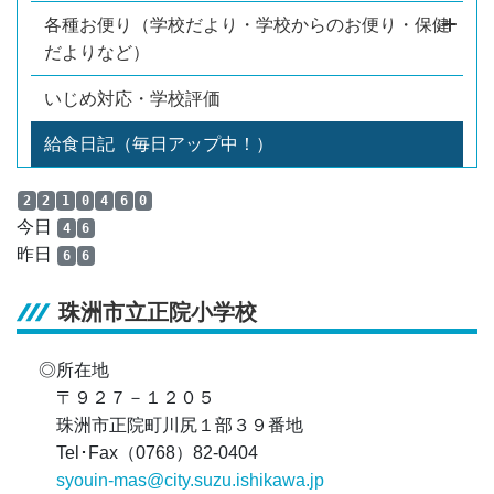
各種お便り（学校だより・学校からのお便り・保健
だよりなど）
いじめ対応・学校評価
給食日記（毎日アップ中！）
2
2
1
0
4
6
0
今日
4
6
昨日
6
6
珠洲市立正院小学校
◎所在地
〒９２７－１２０５
珠洲市正院町川尻１部３９番地
Tel･Fax（0768）82-0404
syouin-mas@city.suzu.ishikawa.jp